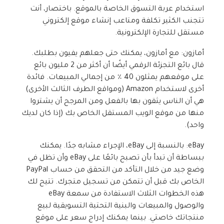
استخدام عربة التسوق الخاصة بالموقع. باختصار، أنت
تتجنب الكثير تكلفة ومتاعب إنشاء موقع إلكتروني
مستقل للتجارة الإلكترونية.
أمازون: مع أمازون، يمكنك حتى جعلهم يفيون بطلبك.
قال بائع التجزئة الرقمي أيضًا أن أكثر من 2 مليون بائع
على موقعهم يمثلون 40 ٪ من إجمالي المبيعات. فائدة
أخرى لاستخدام Amazon (ومواقع الطرف الثالث الأخرى)
هي أن الناس يثقون بها بالفعل ومن المرجح أن يشتروا
منها من موقع الويب المستقل الخاص بك (إذا كان لديك
واحد).
eBay: بالنسبة إلى eBay، الإجراء مشابه جدًا. يمكنك
ببساطة أن تبدأ بأن تصبح بائعًا على eBay وأن تظل في
وضع جيد من خلال التأكد من التحقق من حساب PayPal
الخاص بك قبل أن تتمكن من تسجيل متجرك. تتيح لك
هذه الخطوات الثلاث الاستفادة من سمعة eBay
والوصول والمبيعات والبنية التحتية التسويقية لبيع
منتجاتك خاصتي. بينما يمكنك إدراج سعر على موقع