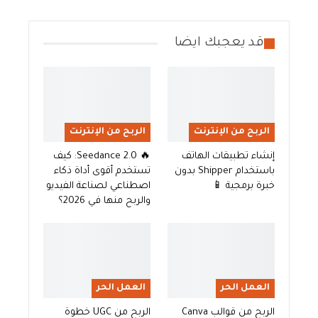
قد يعجبك ايضا
الربح من الإنترنت
الربح من الإنترنت
إنشاء تطبيقات الهاتف
🔥 Seedance 2.0: كيف
باستخدام Shipper بدون
تستخدم أقوى أداة ذكاء
خبرة برمجية 📱
اصطناعي لصناعة الفيديو
والربح منها في 2026؟
العمل الحر
العمل الحر
الربح من قوالب Canva
الربح من UGC خطوة