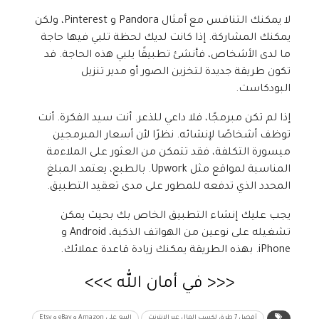
لا يمكنك التنافس مع أمثال Pandora و Pinterest، ولكن
يمكنك المشاركة. إذا كانت لديك لحظة تلبي فيها حاجة
ما لدى الأشخاص، فأنشئ تطبيقًا يلبي هذه الحاجة. قد
تكون طريقة جديدة لتخزين الصور أو مدير تنزيل
البودكاست.
إذا لم تكن مبرمجًا، فلا داعي للذعر. أنت سيد الفكرة. أنت
توظف أشخاصًا لإنشائه. نظرًا لأن أسعار المبرمجين
ميسورة التكلفة، فقد تتمكن من العثور على الملاءمة
المناسبة لمواقع مثل Upwork. بالطبع، يعتمد المبلغ
المحدد الذي تدفعه للمطور على مدى تعقيد التطبيق.
يجب عليك إنشاء التطبيق الخاص بك بحيث يمكن
تشغيله على نوعين من الهواتف الذكية، Android و
iPhone. بهذه الطريقة يمكنك زيادة قاعدة عملائك.
<<< في أمان الله >>>
أفضل 7 طرق لكسب المال عبر الإنترنت
البيع على Amazon و eBay و Etsy