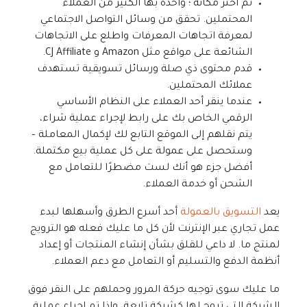
ثم اختر مكانة ؛ واحدة بها الكثير من العملاء
المحتملين. تحقق من وسائل التواصل الاجتماعي
لمعرفة اتجاهات المعرفات واطلع على الاتجاهات
الشائعة على مواقع مثل Amazon و CJ Affiliate.
قدم محتوى ذي صلة ورسائل تسويقية تستهدف
عملائك المحتملين.
عندما ينقر أحد العملاء على النظام الأساسي
الرقمي الخاص بك على رابط لإجراء عملية شراء،
يتم نقلهم إلى الموقع التابع لك لإكمال المعاملة –
وستحصل على عمولة على كل عملية بيع مكتملة.
أفضل جزء هو أنك لست مضطرًا للتعامل مع
الشحن أو خدمة العملاء.
يعد
التسويق بالعمولة
أحد أسرع الطرق وأسهلها لبدء
عمل تجاري عبر الإنترنت لأن كل ما عليك فعله هو الترويج
لمنتج ما. لا داعي للقلق بشأن إنشاء المنتجات أو إعداد
أنظمة الدفع والتسليم أو التعامل مع دعم العملاء.
ما عليك سوى توجيه حركة المرور وحملهم على النقر فوق