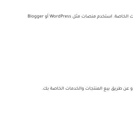
قم بإنشاء مدونة حول موضوع تحبه واستثمره من خلال التسويق بالعمولة ، أو المحتوى المدعوم ، أو عن طريق بيع منتجاتك وخدماتك الخاصة. استخدم منصات مثل WordPress أو Blogger