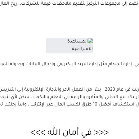
المهام مثل إدارة البريد الإلكتروني وإدخال البيانات وجدولة المواعيد. ابحث ع
[tip]كما رأينا ، هناك العديد من الطرق لكسب المال عبر الإنترنت في عام 2023 ، بدءًا من ال
 مع التفاني والمثابرة والرغبة في التعلم والتكيف ، يمكن لأي شخص 
تك نحو مستقبل أكثر مرونة ومربحًا.[/tip]
<<< في أمان الله >>>