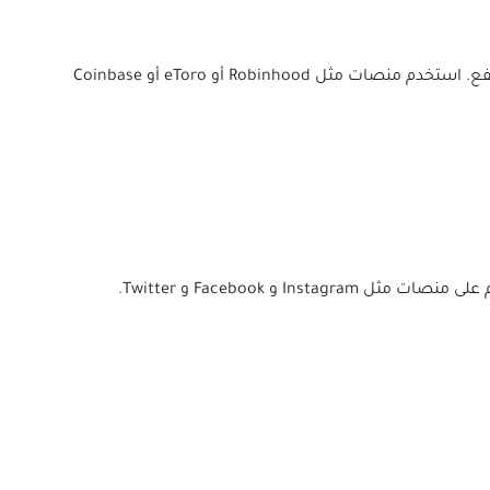
تعرف على الأسهم والعملات المشفرة وفرص الاستثمار الأخرى ، واكسب المال عن طريق الشراء بسعر منخفض والبيع بسعر مرتفع. استخدم منصات مثل Robinhood أو eToro أو Coinbase
 Facebook و Twitter.