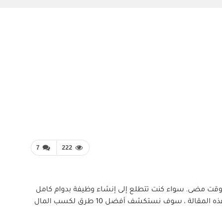
7
222
ي وقت مضى. سواء كنت تتطلع إلى إنشاء وظيفة بدوام كامل
أو ببساطة كسب بعض النقود الإضافية ، فإن الإنترنت يوفر مجموعة واسعة من الاحتمالات التي تناسب مهاراتك واهتماماتك. في هذه المقالة ، سوف نستكشف أفضل 10 طرق لكسب المال