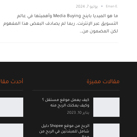
.Eman E
يوليو 7, 2024
ما هو الميديا باينج Media Buying وأهميتها في عالم
التسويق عبر الإنترنت، ربما لم يصادف البعض هذا المفهوم
لكن المضمون من…
مقالات مميزة
أحدث مقال
كيف يعمل موقع مستقل ؟
وكيف يمكنك الربح منه
يناير 10, 2023
الربح من موقع Shopee دليل
شامل للمبتدئين في الربح من