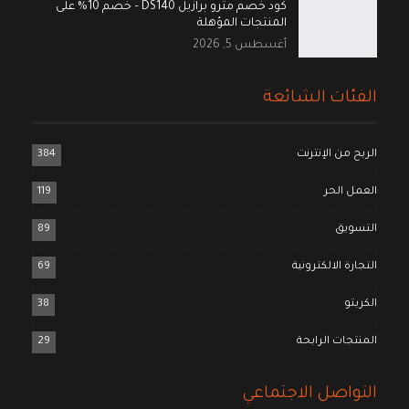
كود خصم مترو برازيل DS140 – خصم 10% على
المنتجات المؤهلة
أغسطس 5, 2026
الفئات الشائعة
الربح من الإنترنت
384
العمل الحر
119
التسويق
89
التجارة الالكترونية
69
الكربتو
38
المنتجات الرابحة
29
التواصل الاجتماعي