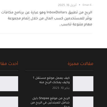
.Eman E
أبريل 16, 2025
الربح من تطبيق InboxDollars وهو عبارة عن برنامج مكافآت
يوفّر للمستخدمين كسب المال من خلال إتمام مجموعة
مهام متنوعة تناسب…
مقالات مميزة
أحدث مقال
كيف يعمل موقع مستقل ؟
وكيف يمكنك الربح منه
يناير 10, 2023
الربح من موقع Shopee دليل
شامل للمبتدئين في الربح من