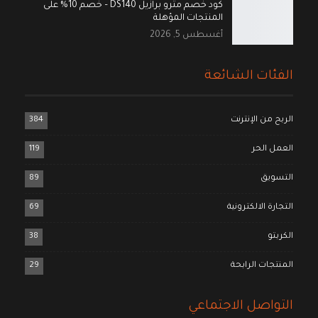
كود خصم مترو برازيل DS140 – خصم 10% على
المنتجات المؤهلة
أغسطس 5, 2026
الفئات الشائعة
الربح من الإنترنت
384
العمل الحر
119
التسويق
89
التجارة الالكترونية
69
الكربتو
38
المنتجات الرابحة
29
التواصل الاجتماعي