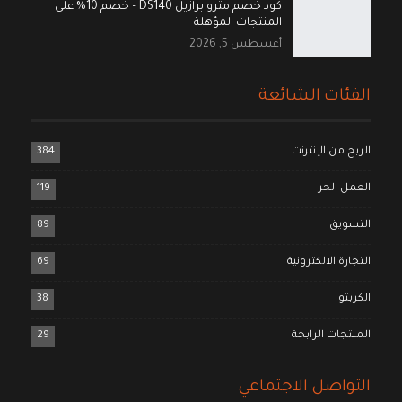
كود خصم مترو برازيل DS140 – خصم 10% على
المنتجات المؤهلة
أغسطس 5, 2026
الفئات الشائعة
الربح من الإنترنت
384
العمل الحر
119
التسويق
89
التجارة الالكترونية
69
الكربتو
38
المنتجات الرابحة
29
التواصل الاجتماعي