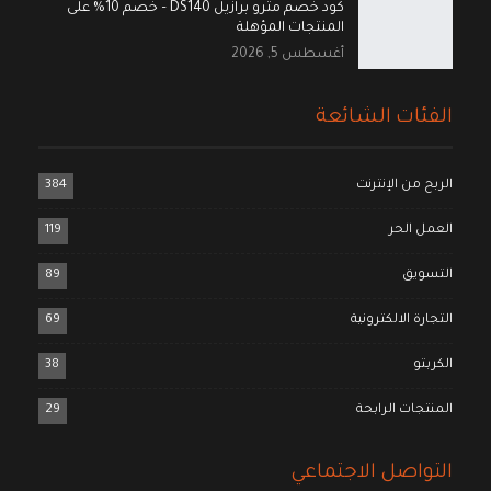
كود خصم مترو برازيل DS140 – خصم 10% على
المنتجات المؤهلة
أغسطس 5, 2026
الفئات الشائعة
الربح من الإنترنت
384
العمل الحر
119
التسويق
89
التجارة الالكترونية
69
الكربتو
38
المنتجات الرابحة
29
التواصل الاجتماعي