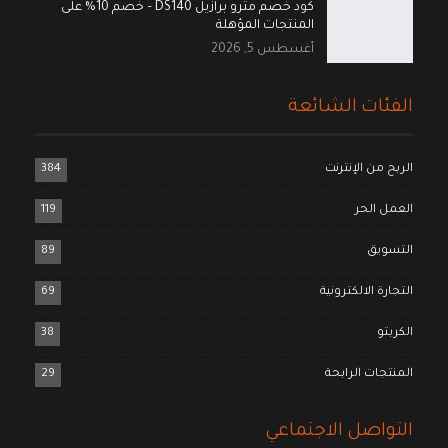
كود خصم مترو برازيل DS140 – خصم 10% على
المنتجات المؤهلة
أغسطس 5, 2026
الفئات الشائعة
الربح من الإنترنت
384
العمل الحر
119
التسويق
89
التجارة الالكترونية
69
الكربتو
38
المنتجات الرابحة
29
التواصل الاجتماعي