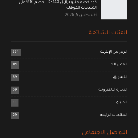
كود خصم مترو برازيل DS140 – خصم 10% على
المنتجات المؤهلة
أغسطس 5, 2026
الفئات الشائعة
الربح من الإنترنت
384
العمل الحر
119
التسويق
89
التجارة الالكترونية
69
الكربتو
38
المنتجات الرابحة
29
التواصل الاجتماعي