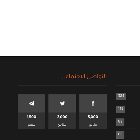
التواصل الاجتماعي
384
119
1,500
2,000
5,000
89
متابع
متابع
عضو
69