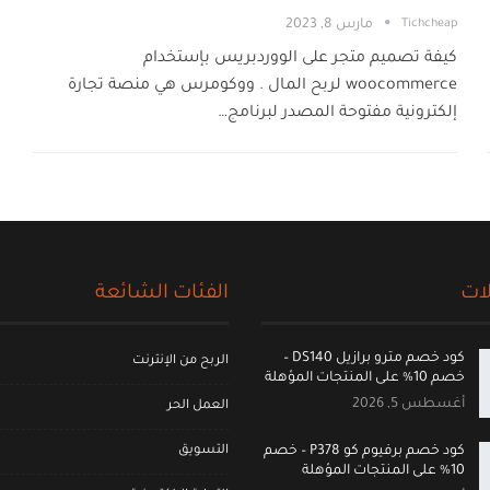
Tichcheap
مارس 8, 2023
كيفة تصميم متجر على الووردبريس بإستخدام
woocommerce لربح المال . ووكومرس هي منصة تجارة
إلكترونية مفتوحة المصدر لبرنامج…
ات
الفئات الشائعة
كود خصم مترو برازيل DS140 –
الربح من الإنترنت
خصم 10% على المنتجات المؤهلة
أغسطس 5, 2026
العمل الحر
التسويق
كود خصم برفيوم كو P378 – خصم
10% على المنتجات المؤهلة