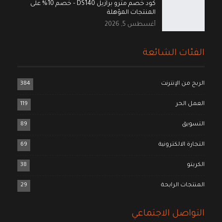
كود خصم مترو برازيل DS140 – خصم 10% على
المنتجات المؤهلة
أغسطس 5, 2026
الفئات الشائعة
الربح من الإنترنت
384
العمل الحر
119
التسويق
89
التجارة الالكترونية
69
الكربتو
38
المنتجات الرابحة
29
التواصل الاجتماعي