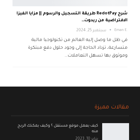
شرح RedotPay طريقة التسجيل والرسوم || مزايا الفيزا
الافتراضية من ريدوت…
.Eman E
سبتمبر 25, 2024
في ظل ما وصل إليه العالم من تكنولوجيا مالية
متسارعة، تزداد الحاجة إلى وجود حلول دفع مبتكرة
وموثوق بها تسهل التعاملات…
مقالات مميزة
كيف يعمل موقع مستقل ؟ وكيف يمكنك الربح
منه
يناير 10, 2023