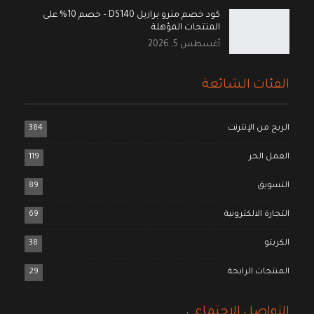
كود خصم مترو برازيل DS140 – خصم 10% على
المنتجات المؤهلة
أغسطس 5, 2026
الفئات الشائعة
الربح من الإنترنت
384
العمل الحر
119
التسويق
89
التجارة الالكترونية
69
الكربتو
38
المنتجات الرابحة
29
التواصل الاجتماعي