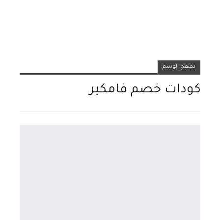
تصفح الوسم
كودات خصم فامكير