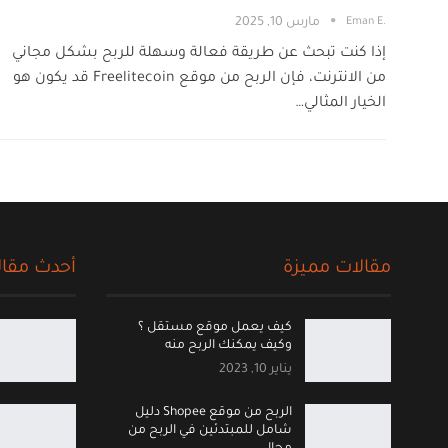
.Eman E
مارس 10, 2025
إذا كنت تبحث عن طريقة فعالة وسهلة للربح بشكل مجاني
من الانترنت، فإن الربح من موقع Freelitecoin قد يكون هو
الخيار المثالي…
مقالات مميزة
أحدث مقال
كيف يعمل موقع مستقل ؟
وكيف يمكنك الربح منه
يناير 10, 2023
الربح من موقع Shopee دليل
شامل للمبتدئين في الربح من