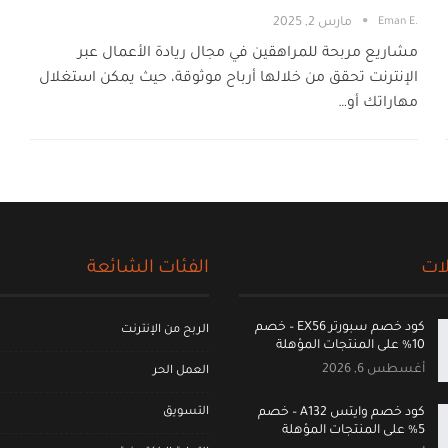
.Eman E
مارس 2, 2025
مشاريع مربحة للمراهقين في مجال ريادة الأعمال عبر
الإنترنت تحقق من خلالها أرباح موثوقة، حيث يمكن استغلال
مهاراتك أو…
ات
الفئات الشائعة
كود خصم سبورتر EX56 – خصم
الربح من الإنترنت
10% على المنتجات المؤهلة
أغسطس 6, 2026
العمل الحر
التسويق
كود خصم وايتس A132 – خصم
5% على المنتجات المؤهلة