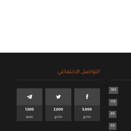
التواصل الاجتماعي
384
119
1,500
2,000
5,000
89
متابع
متابع
عضو
69