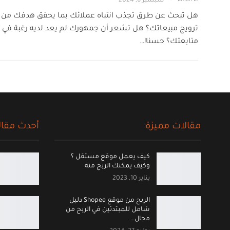
سبتمبر 6, 2024
هل تبحث عن طرق تجذب انتباه عملائك بما يحقق هدفك من
ترويج مبيعاتك؟ هل تشعر أن جمهورك لم يعد لديه رغبة في
متابعتك؟ حسنا!…
مقالات مميزة
أحدث مقال
كيف يعمل موقع مستقل ؟
وكيف يمكنك الربح منه
يناير 10, 2023
الربح من موقع Shopee دليل
شامل للمبتدئين في الربح من
مجال…