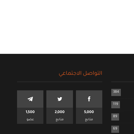
التواصل الاجتماعي
384
119
1,500
2,000
5,000
89
متابع
متابع
عضو
69