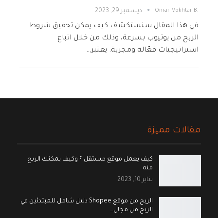
.Omar Mokhtar B
ديسمبر 29, 2023
في هذا المقال سنستكشف كيف يمكن تحقيق شروط
الربح من يوتيوب بسرعة، وذلك من خلال اتباع
استراتيجيات فعّالة ومجربة. يعتبر…
مقالات مميزة
كيف يعمل موقع مستقل ؟ وكيف يمكنك الربح
منه
يناير 10, 2023
الربح من موقع Shopee دليل شامل للمبتدئين في
الربح من مجال…