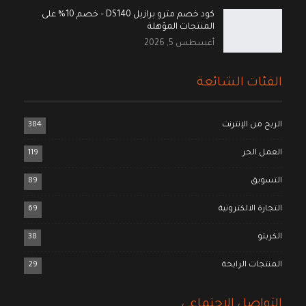
كود خصم مترو برازيل DS140 – خصم 10% على
المنتجات المؤهلة
أغسطس 5, 2026
الفئات الشائعة
الربح من الإنترنت
384
العمل الحر
119
التسويق
89
التجارة الالكترونية
69
الكربتو
38
المنتجات الرابحة
29
التواصل الاجتماعي