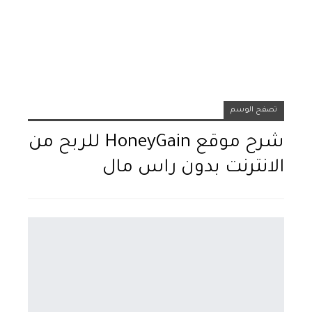
تصفح الوسم
شرح موقع HoneyGain للربح من
الانترنت بدون راس مال