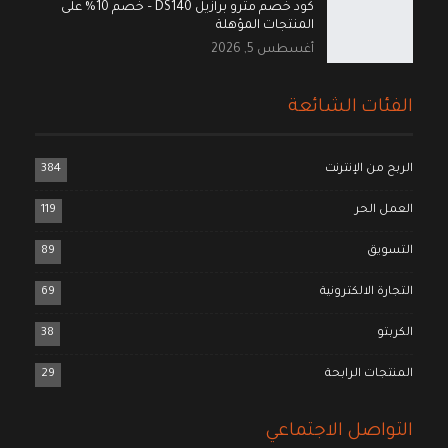
كود خصم مترو برازيل DS140 – خصم 10% على
المنتجات المؤهلة
أغسطس 5, 2026
الفئات الشائعة
الربح من الإنترنت
384
العمل الحر
119
التسويق
89
التجارة الالكترونية
69
الكربتو
38
المنتجات الرابحة
29
التواصل الاجتماعي