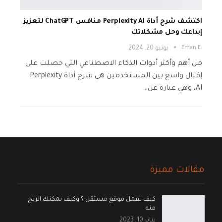
اكتشف شرح أداة Perplexity AI منافس ChatGPT لتعزيز
إبداعك وحل مشكلاتك
.Eman E
يونيو 20, 2024
من أهم وأكثر أدوات الذكاء الاصطناعي التي حصلت على
إقبال واسع بين المستخدمين هي شرح أداة Perplexity
AI، وهي عبارة عن…
مقالات مميزة
كيف يعمل موقع مستقل ؟ وكيف يمكنك الربح
منه
يناير 10, 2023