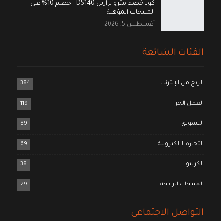
كود خصم مترو برازيل DS140 – خصم 10% على
المنتجات المؤهلة
أغسطس 5, 2026
الفئات الشائعة
الربح من الإنترنت
384
العمل الحر
119
التسويق
89
التجارة الالكترونية
69
الكربتو
38
المنتجات الرابحة
29
التواصل الاجتماعي