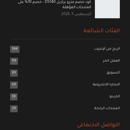
كود خصم مترو برازيل DS140 – خصم 10% على
المنتجات المؤهلة
أغسطس 5, 2026
الفئات الشائعة
الربح من الإنترنت
384
العمل الحر
119
التسويق
89
التجارة الالكترونية
69
الكربتو
38
المنتجات الرابحة
29
التواصل الاجتماعي