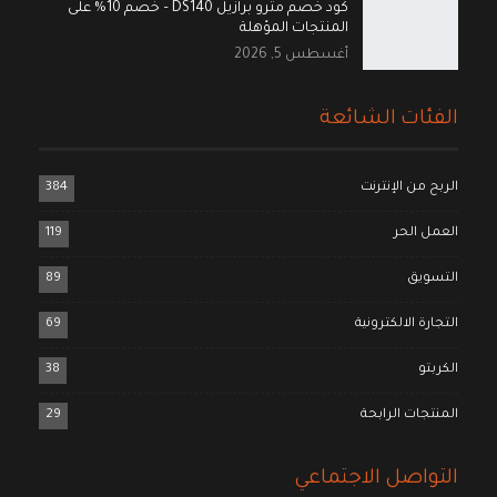
كود خصم مترو برازيل DS140 – خصم 10% على
المنتجات المؤهلة
أغسطس 5, 2026
الفئات الشائعة
الربح من الإنترنت
384
العمل الحر
119
التسويق
89
التجارة الالكترونية
69
الكربتو
38
المنتجات الرابحة
29
التواصل الاجتماعي