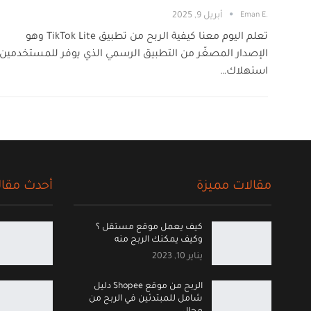
.Eman E
أبريل 9, 2025
تعلم اليوم معنا كيفية الربح من تطبيق TikTok Lite وهو
الإصدار المصغّر من التطبيق الرسمي الذي يوفر للمستخدمين
استهلاك…
مقالات مميزة
أحدث مقال
كيف يعمل موقع مستقل ؟
وكيف يمكنك الربح منه
يناير 10, 2023
الربح من موقع Shopee دليل
شامل للمبتدئين في الربح من