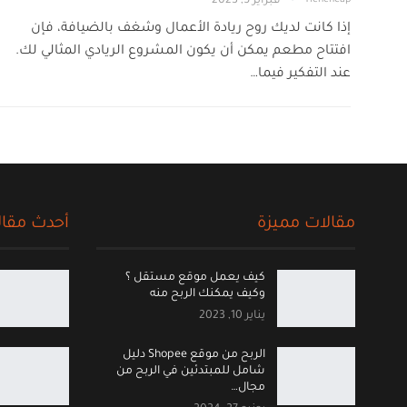
فبراير 5, 2023
إذا كانت لديك روح ريادة الأعمال وشغف بالضيافة، فإن
افتتاح مطعم يمكن أن يكون المشروع الريادي المثالي لك.
عند التفكير فيما…
مقالات مميزة
أحدث مقال
كيف يعمل موقع مستقل ؟
وكيف يمكنك الربح منه
يناير 10, 2023
الربح من موقع Shopee دليل
شامل للمبتدئين في الربح من
مجال…