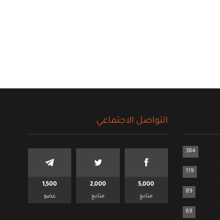
التواصل الاجتماعي
384
119
1,500
2,000
5,000
89
متابع
متابع
عضو
69