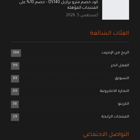
كود خصم مترو برازيل DS140 – خصم 10% على
المنتجات المؤهلة
أغسطس 5, 2026
الفئات الشائعة
الربح من الإنترنت
384
العمل الحر
119
التسويق
89
التجارة الالكترونية
69
الكربتو
38
المنتجات الرابحة
29
التواصل الاجتماعي