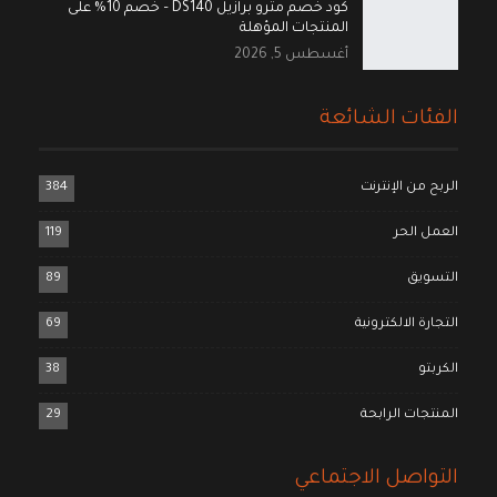
كود خصم مترو برازيل DS140 – خصم 10% على
المنتجات المؤهلة
أغسطس 5, 2026
الفئات الشائعة
الربح من الإنترنت
384
العمل الحر
119
التسويق
89
التجارة الالكترونية
69
الكربتو
38
المنتجات الرابحة
29
التواصل الاجتماعي