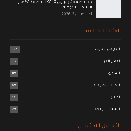
كود خصم مترو برازيل DS140 – خصم 10% على
المنتجات المؤهلة
أغسطس 5, 2026
الفئات الشائعة
الربح من الإنترنت
384
العمل الحر
119
التسويق
89
التجارة الالكترونية
69
الكربتو
38
المنتجات الرابحة
29
التواصل الاجتماعي