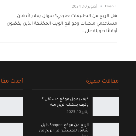
.Eman E
أكتوبر 10, 2024
هل الربح من التطبيقات حقيقي؟ سؤال يتبادر لأذهان
مستخدمي منصات ومواقع الويب المختلفة الذين يقضون
أوقاتًا طويلة على…
مقالات مميزة
أحدث مقال
كيف يعمل موقع مستقل ؟
وكيف يمكنك الربح منه
يناير 10, 2023
الربح من موقع Shopee دليل
شامل للمبتدئين في الربح من