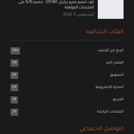
كود خصم مترو برازيل DS140 – خصم 10% على
المنتجات المؤهلة
أغسطس 5, 2026
الفئات الشائعة
الربح من الإنترنت
384
العمل الحر
119
التسويق
89
التجارة الالكترونية
69
الكربتو
38
المنتجات الرابحة
29
التواصل الاجتماعي