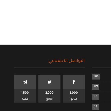
التواصل الاجتماعي
384
119
1,500
2,000
5,000
89
متابع
متابع
عضو
69