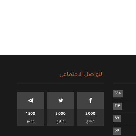
التواصل الاجتماعي
384
119
1,500
2,000
5,000
89
متابع
متابع
عضو
69