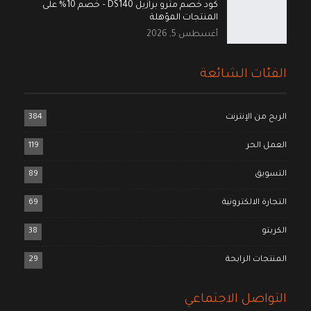
كود خصم مترو برازيل DS140 – خصم 10% على
المنتجات المؤهلة
أغسطس 5, 2026
الفئات الشائعة
الربح من الإنترنت
384
العمل الحر
119
التسويق
89
التجارة الالكترونية
69
الكربتو
38
المنتجات الرابحة
29
التواصل الاجتماعي