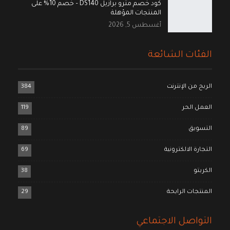
كود خصم مترو برازيل DS140 – خصم 10% على
المنتجات المؤهلة
أغسطس 5, 2026
الفئات الشائعة
الربح من الإنترنت
384
العمل الحر
119
التسويق
89
التجارة الالكترونية
69
الكربتو
38
المنتجات الرابحة
29
التواصل الاجتماعي