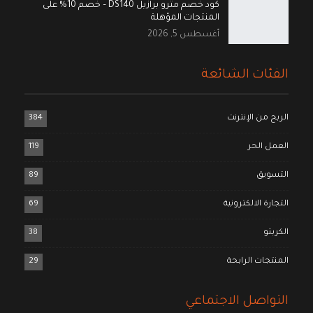
كود خصم مترو برازيل DS140 – خصم 10% على
المنتجات المؤهلة
أغسطس 5, 2026
الفئات الشائعة
الربح من الإنترنت
384
العمل الحر
119
التسويق
89
التجارة الالكترونية
69
الكربتو
38
المنتجات الرابحة
29
التواصل الاجتماعي