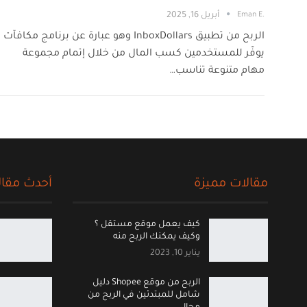
.Eman E
أبريل 16, 2025
الربح من تطبيق InboxDollars وهو عبارة عن برنامج مكافآت
يوفّر للمستخدمين كسب المال من خلال إتمام مجموعة
مهام متنوعة تناسب…
مقالات مميزة
أحدث مقال
كيف يعمل موقع مستقل ؟
وكيف يمكنك الربح منه
يناير 10, 2023
الربح من موقع Shopee دليل
شامل للمبتدئين في الربح من