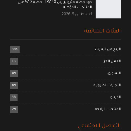
كود خصم مترو برازيل DS140 – خصم 10% على
المنتجات المؤهلة
أغسطس 5, 2026
الفئات الشائعة
الربح من الإنترنت
384
العمل الحر
119
التسويق
89
التجارة الالكترونية
69
الكربتو
38
المنتجات الرابحة
29
التواصل الاجتماعي