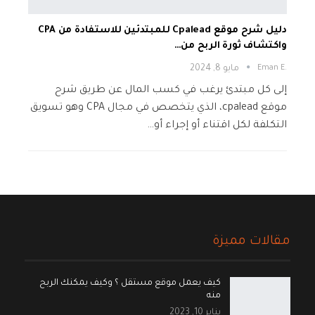
دليل شرح موقع Cpalead للمبتدئين للاستفادة من CPA
واكتشاف ثورة الربح من…
.Eman E
مايو 8, 2024
إلى كل مبتدئ يرغب في كسب المال عن طريق شرح
موقع cpalead، الذي يتخصص في مجال CPA وهو تسويق
التكلفة لكل اقتناء أو إجراء أو…
مقالات مميزة
كيف يعمل موقع مستقل ؟ وكيف يمكنك الربح
منه
يناير 10, 2023