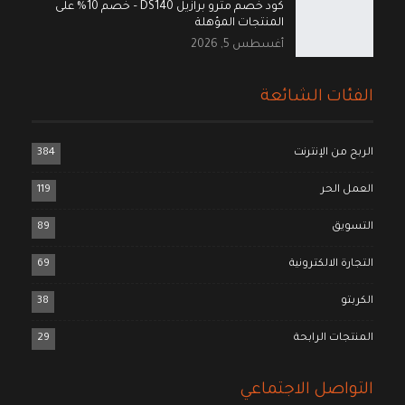
كود خصم مترو برازيل DS140 – خصم 10% على
المنتجات المؤهلة
أغسطس 5, 2026
الفئات الشائعة
الربح من الإنترنت
384
العمل الحر
119
التسويق
89
التجارة الالكترونية
69
الكربتو
38
المنتجات الرابحة
29
التواصل الاجتماعي