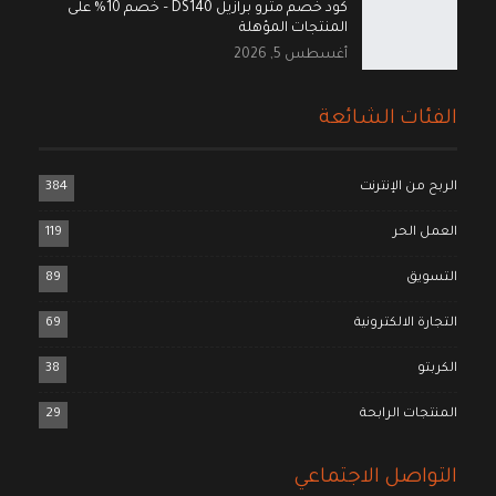
كود خصم مترو برازيل DS140 – خصم 10% على
المنتجات المؤهلة
أغسطس 5, 2026
الفئات الشائعة
الربح من الإنترنت
384
العمل الحر
119
التسويق
89
التجارة الالكترونية
69
الكربتو
38
المنتجات الرابحة
29
التواصل الاجتماعي