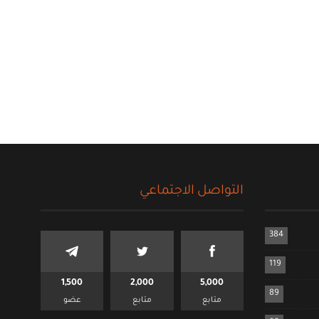
التواصل الاجتماعي
384
119
1,500
2,000
5,000
89
متابع
متابع
عضو