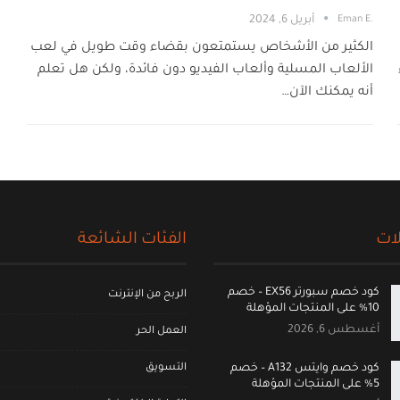
.Eman E
أبريل 6, 2024
الكثير من الأشخاص يستمتعون بقضاء وقت طويل في لعب
الألعاب المسلية وألعاب الفيديو دون فائدة، ولكن هل تعلم
أنه يمكنك الآن…
ات
الفئات الشائعة
كود خصم سبورتر EX56 – خصم
الربح من الإنترنت
10% على المنتجات المؤهلة
أغسطس 6, 2026
العمل الحر
التسويق
كود خصم وايتس A132 – خصم
5% على المنتجات المؤهلة