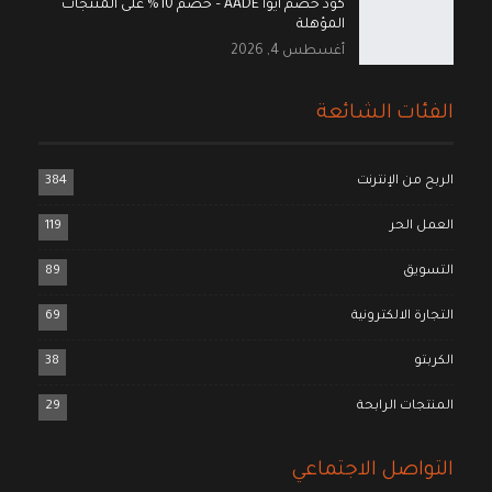
كود خصم ايوا AADE – خصم 10% على المنتجات
المؤهلة
أغسطس 4, 2026
الفئات الشائعة
الربح من الإنترنت
384
العمل الحر
119
التسويق
89
التجارة الالكترونية
69
الكربتو
38
المنتجات الرابحة
29
التواصل الاجتماعي