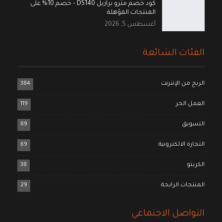
كود خصم مترو برازيل DS140 – خصم 10% على
المنتجات المؤهلة
أغسطس 5, 2026
الفئات الشائعة
الربح من الإنترنت
384
العمل الحر
119
التسويق
89
التجارة الالكترونية
69
الكربتو
38
المنتجات الرابحة
29
التواصل الاجتماعي