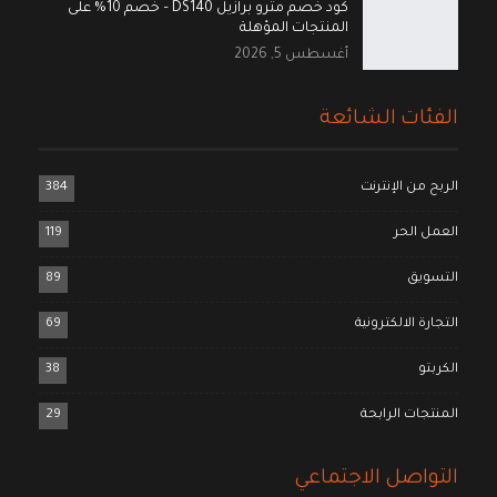
كود خصم مترو برازيل DS140 – خصم 10% على
المنتجات المؤهلة
أغسطس 5, 2026
الفئات الشائعة
الربح من الإنترنت
384
العمل الحر
119
التسويق
89
التجارة الالكترونية
69
الكربتو
38
المنتجات الرابحة
29
التواصل الاجتماعي