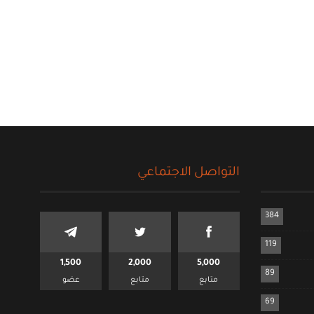
التواصل الاجتماعي
384
119
1,500
2,000
5,000
89
متابع
متابع
عضو
69