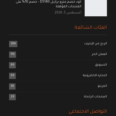
كود خصم مترو برازيل DS140 – خصم 10% على
المنتجات المؤهلة
أغسطس 5, 2026
الفئات الشائعة
الربح من الإنترنت
384
العمل الحر
119
التسويق
89
التجارة الالكترونية
69
الكربتو
38
المنتجات الرابحة
29
التواصل الاجتماعي